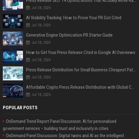
Press Release SEO: 14 Optimizations That Actually Move Rankings
Jul 28, 2026
AI Visibility Tracking: How to Prove Your PR Got Cited
Jul 28, 2026
Generative Engine Optimization PR Starter Guide
Jul 28, 2026
How to Get Your Press Release Cited in Google AI Overviews
Jul 28, 2026
Press Release Distribution for Small Business Cheapest Path to Real Coverage
Jul 28, 2026
Affordable Crypto Press Release Distribution with Global Coverage
Jul 18, 2026
POPULAR POSTS
OnDemand Trend Report Panel Discussion: AI for personalised
government services – building trust and inclusivity in cities
OnDemand Panel Discussion: Digital twins and AI as the intelligent