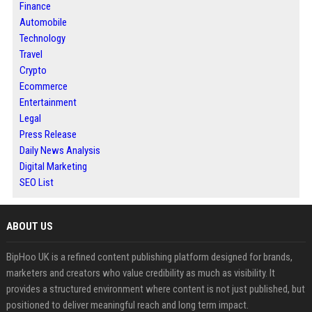
Finance
Automobile
Technology
Travel
Crypto
Ecommerce
Entertainment
Legal
Press Release
Daily News Analysis
Digital Marketing
SEO List
ABOUT US
BipHoo UK is a refined content publishing platform designed for brands,
marketers and creators who value credibility as much as visibility. It
provides a structured environment where content is not just published, but
positioned to deliver meaningful reach and long term impact.