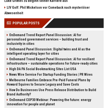
Luke Grimes zu Beginn seiner Karriere aus
LIV Golf: Phil Mickelson vor Comeback nach mysteriöser
Abwesenheit
POPULAR POSTS
OnDemand Trend Report Panel Discussion: AI for
personalised government services – building trust and
inclusivity in cities
OnDemand Panel Discussion: Digital twins and AI as the
intelligent operating layer for cities
OnDemand Trend Report Panel Discussion: AI for resilient
infrastructure – sustainable operations for future-ready cities
High DA PA Social Bookmarking Sites List USA
News Wire Service For Startup Funding Stories | PR Wires
Melbourne Families Embrace Pre-Paid Funeral Plans by
Howard Squires to Secure Legacy and Save Costs
How Do Businesses Use Press Release Distribution to Build
Brand Authority?
OnDemand COP30 Webinar: Powering the future: energy
innovation for people and planet