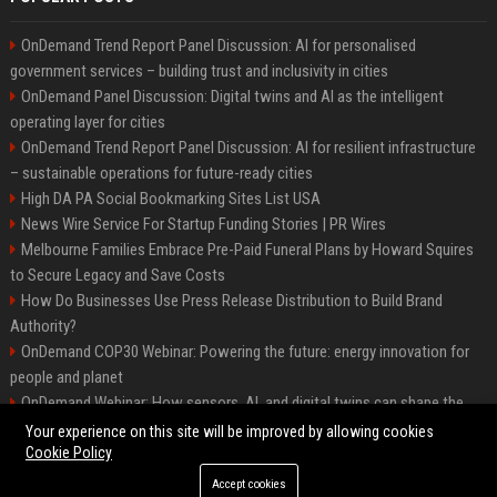
OnDemand Trend Report Panel Discussion: AI for personalised
government services – building trust and inclusivity in cities
OnDemand Panel Discussion: Digital twins and AI as the intelligent
operating layer for cities
OnDemand Trend Report Panel Discussion: AI for resilient infrastructure
– sustainable operations for future-ready cities
High DA PA Social Bookmarking Sites List USA
News Wire Service For Startup Funding Stories | PR Wires
Melbourne Families Embrace Pre-Paid Funeral Plans by Howard Squires
to Secure Legacy and Save Costs
How Do Businesses Use Press Release Distribution to Build Brand
Authority?
OnDemand COP30 Webinar: Powering the future: energy innovation for
people and planet
OnDemand Webinar: How sensors, AI, and digital twins can shape the
future of urban transport
Your experience on this site will be improved by allowing cookies
Cookie Policy
Accept cookies
©2026 BipHoo UK. All right reserved.