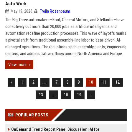
Auto Work
May 19, 2026
Twila Rosenbaum
The Big Three automakers—Ford, General Motors, and Stellantis—have
collectively cut more than 20,000 jobs as artificial intelligence and
automation redefine production processes. This wave of layoffs marks
a pivotal shift from traditional assembly-line labor to data-driven, AI-
managed operations. The reductions span assembly plants, engineering
centers, and administrative offices across North America and Europe.
View more
‹
1
2
...
7
8
9
10
11
12
13
...
18
19
›
POPULAR POSTS
OnDemand Trend Report Panel Discussion: AI for