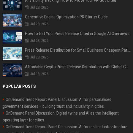
AI Visibility Tracking: How to Prove Your PR Got Cited
Jul 28, 2026
Generative Engine Optimization PR Starter Guide
Jul 28, 2026
How to Get Your Press Release Cited in Google AI Overviews
Jul 28, 2026
Press Release Distribution for Small Business Cheapest Path to Real Coverage
Jul 28, 2026
Affordable Crypto Press Release Distribution with Global Coverage
Jul 18, 2026
POPULAR POSTS
OnDemand Trend Report Panel Discussion: AI for personalised
government services – building trust and inclusivity in cities
OnDemand Panel Discussion: Digital twins and AI as the intelligent
operating layer for cities
OnDemand Trend Report Panel Discussion: AI for resilient infrastructure