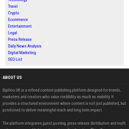
Travel
Crypto
Ecommerce
Entertainment
Legal
Press Release
Daily News Analysis
Digital Marketing
SEO List
ABOUT US
BipHoo UK is a refined content publishing platform designed for brands,
marketers and creators who value credibility as much as visibility. It
provides a structured environment where content is not just published, but
positioned to deliver meaningful reach and long term impact.
The platform integrates guest posting, press release distribution and multi