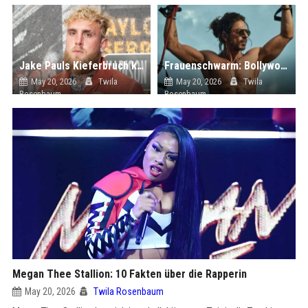
Jake Pauls Kieferbruch könnte Boxkarriere vorzeitig beenden
Frauenschwarm: Bollywood-Star Shah Rukh Khan
May 20, 2026
Twila
May 20, 2026
Twila
Rosenbaum
Rosenbaum
Megan Thee Stallion: 10 Fakten über die Rapperin
May 20, 2026
Twila Rosenbaum